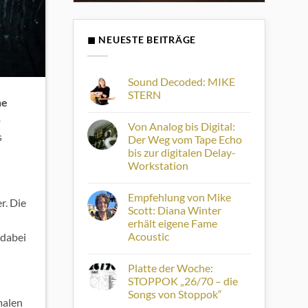
◼ NEUESTE BEITRÄGE
Sound Decoded: MIKE
STERN
he
Keine
o
Kommentare
Von Analog bis Digital:
zu
s
Sound
Der Weg vom Tape Echo
Decoded:
bis zur digitalen Delay-
MIKE
STERN
Workstation
Keine
Kommentare
Empfehlung von Mike
zu
r. Die
Von
Scott: Diana Winter
Analog
erhält eigene Fame
bis
Digital:
Acoustic
 dabei
Der
Weg
Keine
vom
Kommentare
Platte der Woche:
zu
Tape
Empfehlung
Echo
STOPPOK „26/70 – die
von
bis
Songs von Stoppok“
Mike
zur
malen
Scott:
digitalen