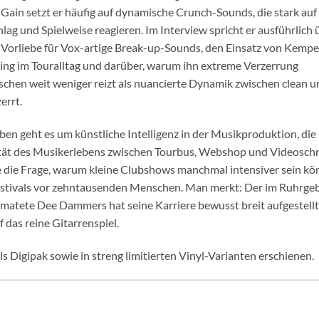
Gain setzt er häufig auf dynamische Crunch-Sounds, die stark auf
lag und Spielweise reagieren. Im Interview spricht er ausführlich 
 Vorliebe für Vox-artige Break-up-Sounds, den Einsatz von Kempe
ling im Touralltag und darüber, warum ihn extreme Verzerrung
schen weit weniger reizt als nuancierte Dynamik zwischen clean u
errt.
en geht es um künstliche Intelligenz in der Musikproduktion, die
tät des Musikerlebens zwischen Tourbus, Webshop und Videoschn
 die Frage, warum kleine Clubshows manchmal intensiver sein k
estivals vor zehntausenden Menschen. Man merkt: Der im Ruhrgeb
matete Dee Dammers hat seine Karriere bewusst breit aufgestell
 das reine Gitarrenspiel.
als Digipak sowie in streng limitierten Vinyl-Varianten erschienen.