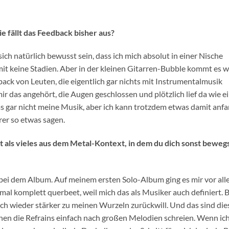
ie fällt das Feedback bisher aus?
ich natürlich bewusst sein, dass ich mich absolut in einer Nische
mit keine Stadien. Aber in der kleinen Gitarren-Bubble kommt es w
back von Leuten, die eigentlich gar nichts mit Instrumentalmusik
r das angehört, die Augen geschlossen und plötzlich lief da wie e
as gar nicht meine Musik, aber ich kann trotzdem etwas damit anfa
er so etwas sagen.
t als vieles aus dem Metal-Kontext, in dem du dich sonst bewegs
 bei dem Album. Auf meinem ersten Solo-Album ging es mir vor al
inmal komplett querbeet, weil mich das als Musiker auch definiert. 
ich wieder stärker zu meinen Wurzeln zurückwill. Und das sind die
en die Refrains einfach nach großen Melodien schreien. Wenn ic