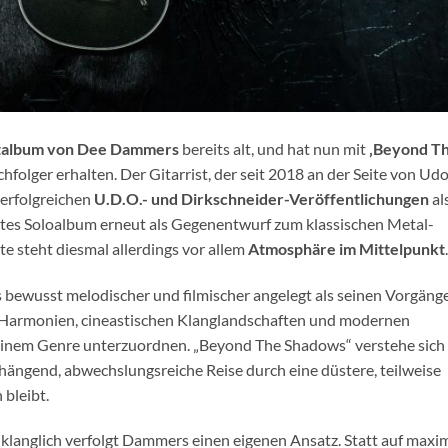
album von Dee Dammers
bereits alt, und hat nun mit
‚Beyond T
folger erhalten. Der Gitarrist, der seit 2018 an der Seite von Ud
 erfolgreichen
U.D.O.- und Dirkschneider-Veröffentlichungen
al
eites Soloalbum erneut als Gegenentwurf zum klassischen Metal-
te steht diesmal allerdings vor allem
Atmosphäre im Mittelpunkt
.
 bewusst melodischer und filmischer angelegt als seinen Vorgänge
Harmonien, cineastischen Klanglandschaften und modernen
 einem Genre unterzuordnen. „Beyond The Shadows“ verstehe sich
ngend, abwechslungsreiche Reise durch eine düstere, teilweise
bleibt.
klanglich verfolgt Dammers einen eigenen Ansatz. Statt auf maxi