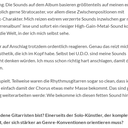
g. Die Sounds auf dem Album basieren größtenteils auf meinen e
lich gerne Stratocaster, vor allem diese Zwischenpositionen mit
ox-Charakter. Mich reizen extrem verzerrte Sounds inzwischen gar 
rrenalbum“ lese und sofort ein riesiger High-Gain-Metal-Sound 
ie Welt, in der ich mich selbst sehe.
r auf Anschlag trotzdem ordentlich reagieren. Genau das reizt mic
thetik, die ich im Kopf habe. Selbst bei U.D.O. sind meine Sounds
leicht denken würden. Ich muss schon richtig hart anschlagen, damit 
n.
pielt. Teilweise waren die Rhythmusgitarren sogar so clean, dass i
be, einfach damit der Chorus etwas mehr Masse bekommt. Das sind
ng weiterarbeiten werde: Wie bekomme ich diesen fetten Sound hin
ene Gitarristen bist? Einerseits der Solo-Künstler, der komplet
st, der sich stärker an Genre-Konventionen orientieren muss?