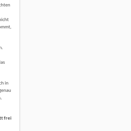
chten
nicht
kommt,
h.
das
ch in
 genau
,
t frei