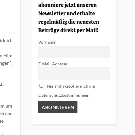
abonniere jetzt unseren
Newsletter und erhalte
regelmäßig die neuesten
Beiträge direkt per Mail!
irklich
Vorname
in Film
ngen“.
E-Mail-Adresse
t.
Hiermit akzeptiere ich die
Datenschutzbestimmungen
lem um
Bei den
se
h