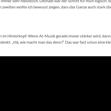
ast immer sehr melodisch. Deshalb war der Schritt für mich logisch: 
 zweiten wollte ich bewusst zeigen, dass das Ganze auch stark üb
en im Hinterkopf: Wenn AI-Musik gerade immer stärker wird, dann
l denkt: „Hä, wie macht man das denn?“ Das war fast schon eine kle