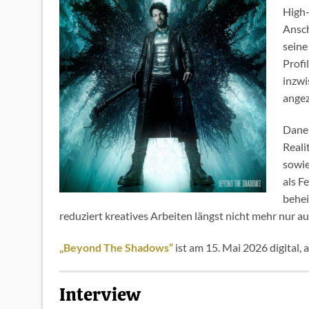
High-
Ansch
seine
Profi
inzwi
angez
Daneb
Reali
sowie
als F
behei
reduziert kreatives Arbeiten längst nicht mehr nur auf
„Beyond The Shadows“
ist am 15. Mai 2026 digital, 
Interview