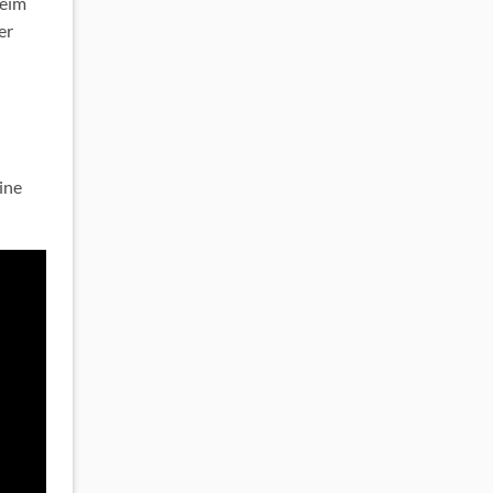
Beim
er
ine