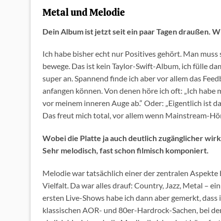
Metal und Melodie
Dein Album ist jetzt seit ein paar Tagen draußen. W
Ich habe bisher echt nur Positives gehört. Man muss s
bewege. Das ist kein Taylor-Swift-Album, ich fülle da
super an. Spannend finde ich aber vor allem das Feed
anfangen können. Von denen höre ich oft: „Ich habe mi
vor meinem inneren Auge ab.“ Oder: „Eigentlich ist d
Das freut mich total, vor allem wenn Mainstream-Hör
Wobei die Platte ja auch deutlich zugänglicher wirk
Sehr melodisch, fast schon filmisch komponiert.
Melodie war tatsächlich einer der zentralen Aspekte
Vielfalt. Da war alles drauf: Country, Jazz, Metal – e
ersten Live-Shows habe ich dann aber gemerkt, dass 
klassischen AOR- und 80er-Hardrock-Sachen, bei den