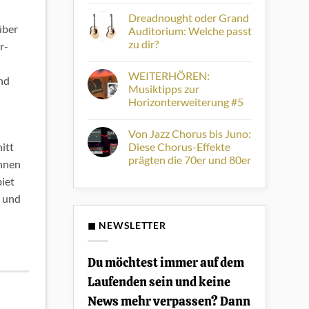
Keine
Diana
Delay-
Kommentare
Winter
Workstation
Dreadnought oder Grand
zu
erhält
Platte
über
Auditorium: Welche passt
eigene
der
Fame
zu dir?
r-
Woche:
Acoustic
STOPPOK
Keine
„26/70
Kommentare
–
WEITERHÖREN:
zu
nd
die
Dreadnought
Musiktipps zur
Songs
oder
von
Horizonterweiterung #5
Grand
Stoppok“
Auditorium:
Keine
Welche
Kommentare
passt
Von Jazz Chorus bis Juno:
zu
zu
WEITERHÖREN:
Diese Chorus-Effekte
itt
dir?
Musiktipps
prägten die 70er und 80er
zur
önnen
Horizonterweiterung
Keine
#5
iet
Kommentare
zu
t und
Von
Jazz
Chorus
◼ NEWSLETTER
bis
Juno:
Diese
Chorus-
Du möchtest immer auf dem
Effekte
prägten
Laufenden sein und keine
die
70er
News mehr verpassen? Dann
und
80er