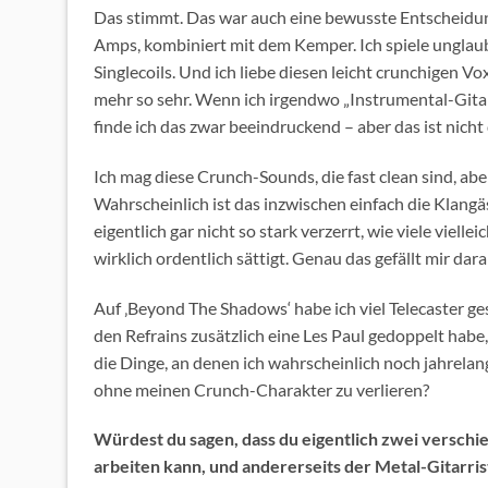
Das stimmt. Das war auch eine bewusste Entscheidun
Amps, kombiniert mit dem Kemper. Ich spiele unglaub
Singlecoils. Und ich liebe diesen leicht crunchigen V
mehr so sehr. Wenn ich irgendwo „Instrumental-Gita
finde ich das zwar beeindruckend – aber das ist nicht d
Ich mag diese Crunch-Sounds, die fast clean sind, abe
Wahrscheinlich ist das inzwischen einfach die Klangäs
eigentlich gar nicht so stark verzerrt, wie viele viel
wirklich ordentlich sättigt. Genau das gefällt mir dara
Auf ‚Beyond The Shadows‘ habe ich viel Telecaster ges
den Refrains zusätzlich eine Les Paul gedoppelt ha
die Dinge, an denen ich wahrscheinlich noch jahrela
ohne meinen Crunch-Charakter zu verlieren?
Würdest du sagen, dass du eigentlich zwei verschied
arbeiten kann, und andererseits der Metal-Gitarri