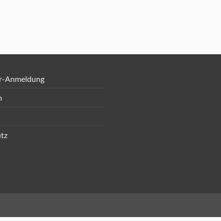
r-Anmeldung
m
tz