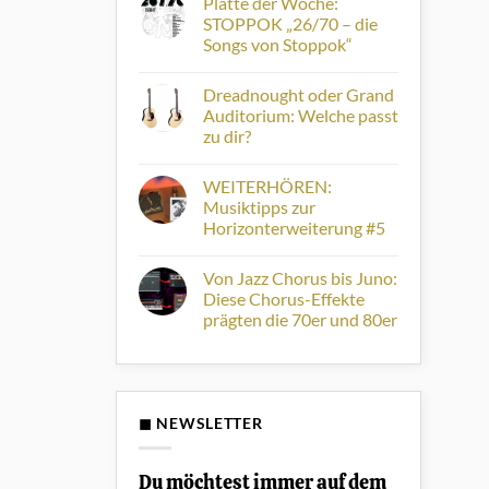
Platte der Woche:
zu
Tape
Empfehlung
Echo
STOPPOK „26/70 – die
von
bis
Songs von Stoppok“
Mike
zur
Scott:
digitalen
Keine
Diana
Delay-
Kommentare
Winter
Workstation
Dreadnought oder Grand
zu
erhält
Platte
Auditorium: Welche passt
eigene
der
Fame
zu dir?
Woche:
Acoustic
STOPPOK
Keine
„26/70
Kommentare
–
WEITERHÖREN:
zu
die
Dreadnought
Musiktipps zur
Songs
oder
von
Horizonterweiterung #5
Grand
Stoppok“
Auditorium:
Keine
Welche
Kommentare
passt
Von Jazz Chorus bis Juno:
zu
zu
WEITERHÖREN:
Diese Chorus-Effekte
dir?
Musiktipps
prägten die 70er und 80er
zur
Horizonterweiterung
Keine
#5
Kommentare
zu
Von
Jazz
Chorus
◼ NEWSLETTER
bis
Juno:
Diese
Chorus-
Du möchtest immer auf dem
Effekte