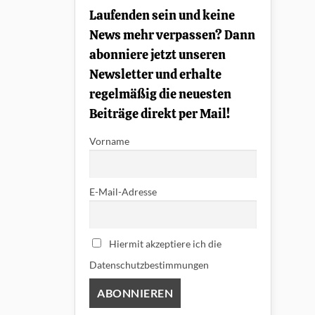
prägten
Laufenden sein und keine
die
70er
News mehr verpassen? Dann
und
80er
abonniere jetzt unseren
Newsletter und erhalte
regelmäßig die neuesten
Beiträge direkt per Mail!
Vorname
E-Mail-Adresse
Hiermit akzeptiere ich die
Datenschutzbestimmungen