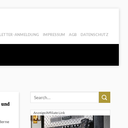
LETTER-ANMELDUNG
IMPRESSUM
AGB
DATENSCHUTZ
e und
Anzeige/Affiliate Link
oderne