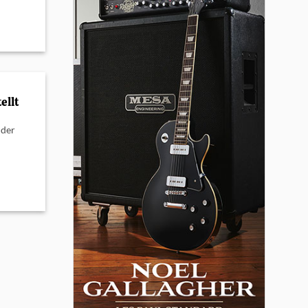
ellt
 der