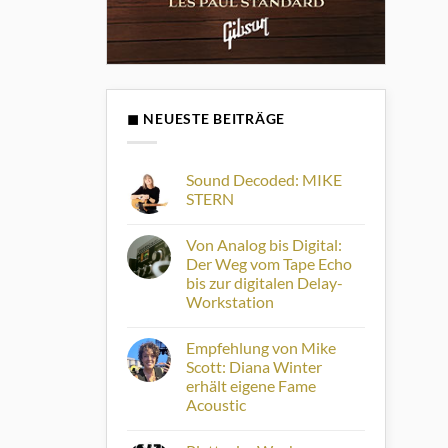
◼ NEUESTE BEITRÄGE
Sound Decoded: MIKE
STERN
Keine
Kommentare
Von Analog bis Digital:
zu
Sound
Der Weg vom Tape Echo
Decoded:
bis zur digitalen Delay-
MIKE
STERN
Workstation
Keine
Kommentare
Empfehlung von Mike
zu
Von
Scott: Diana Winter
Analog
erhält eigene Fame
bis
Digital:
Acoustic
Der
Weg
Keine
vom
Kommentare