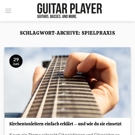
Zum
Inhalt
springen
SCHLAGWORT-ARCHIVE:
SPIELPRAXIS
29
Juni
Kirchentonleitern einfach erklärt – und wie du sie einsetzt
Kaum ein Thema schreckt Gitarristinnen und Gitarristen so