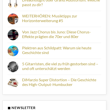
Platte
passt zu dir?
der
Woche:
Keine
STOPPOK
Kommentare
WEITERHÖREN: Musiktipps zur
„26/70
zu
–
Dreadnought
Horizonterweiterung #5
die
oder
Songs
Grand
Keine
von
Auditorium:
Kommentare
Von Jazz Chorus bis Juno: Diese Chorus-
Stoppok“
Welche
zu
passt
WEITERHÖREN:
Effekte prägten die 70er und 80er
zu
Musiktipps
dir?
zur
Keine
Horizonterweiterung
Kommentare
Plektren aus Schildpatt: Warum sie heute
#5
zu
Von
Geschichte sind
Jazz
Chorus
Keine
bis
Kommentare
5 Gitarristen, die viel zu früh gestorben sind –
Juno:
zu
Diese
Plektren
und oft unterschätzt werden
Chorus-
aus
Effekte
Schildpatt:
Keine
prägten
Warum
Kommentare
DiMarzio Super Distortion – Die Geschichte
die
sie
zu
70er
heute
5
des High-Output-Humbucker
und
Geschichte
Gitarristen,
80er
sind
die
Keine
viel
Kommentare
zu
zu
früh
DiMarzio
gestorben
Super
sind
Distortion
◼ NEWSLETTER
–
–