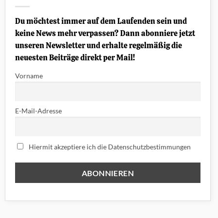
und
Die
oft
Geschichte
unterschätzt
des
Du möchtest immer auf dem Laufenden sein und
werden
High-
Output-
keine News mehr verpassen? Dann abonniere jetzt
Humbucker
unseren Newsletter und erhalte regelmäßig die
neuesten Beiträge direkt per Mail!
Vorname
E-Mail-Adresse
Hiermit akzeptiere ich die Datenschutzbestimmungen