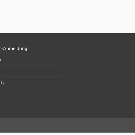
r-Anmeldung
m
tz