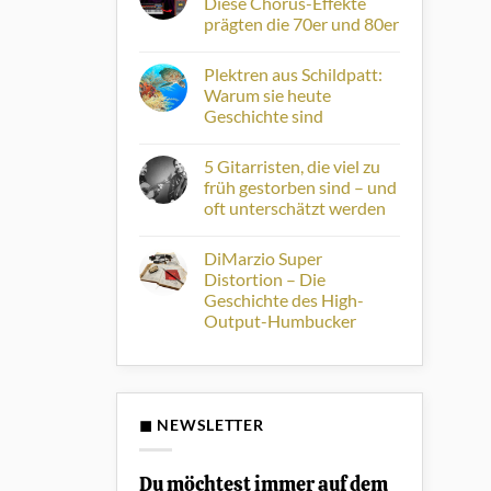
Diese Chorus-Effekte
dir?
Musiktipps
prägten die 70er und 80er
zur
Horizonterweiterung
Keine
#5
Kommentare
Plektren aus Schildpatt:
zu
Von
Warum sie heute
Jazz
Geschichte sind
Chorus
bis
Keine
Juno:
Kommentare
Diese
5 Gitarristen, die viel zu
zu
Chorus-
Plektren
früh gestorben sind – und
Effekte
aus
prägten
oft unterschätzt werden
Schildpatt:
die
Warum
70er
Keine
sie
und
Kommentare
heute
DiMarzio Super
zu
80er
Geschichte
5
Distortion – Die
sind
Gitarristen,
Geschichte des High-
die
viel
Output-Humbucker
zu
früh
Keine
gestorben
Kommentare
zu
sind
DiMarzio
–
Super
und
Distortion
oft
◼ NEWSLETTER
–
unterschätzt
Die
werden
Geschichte
des
Du möchtest immer auf dem
High-