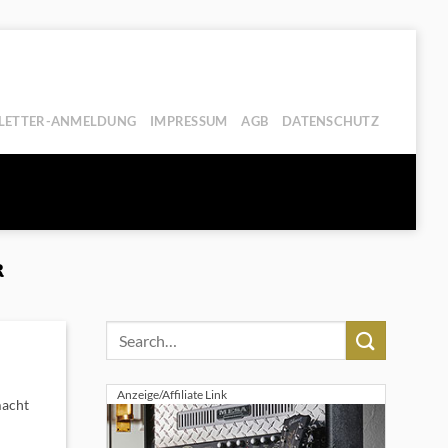
LETTER-ANMELDUNG
IMPRESSUM
AGB
DATENSCHUTZ
R
Anzeige/Affiliate Link
macht