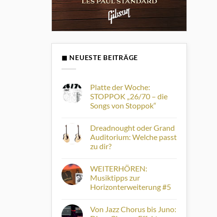
◼ NEUESTE BEITRÄGE
Platte der Woche:
STOPPOK „26/70 – die
Songs von Stoppok“
Keine
Kommentare
Dreadnought oder Grand
zu
Platte
Auditorium: Welche passt
der
zu dir?
Woche:
STOPPOK
Keine
„26/70
Kommentare
–
WEITERHÖREN:
zu
die
Dreadnought
Musiktipps zur
Songs
oder
von
Horizonterweiterung #5
Grand
Stoppok“
Auditorium:
Keine
Welche
Kommentare
passt
Von Jazz Chorus bis Juno:
zu
zu
WEITERHÖREN: