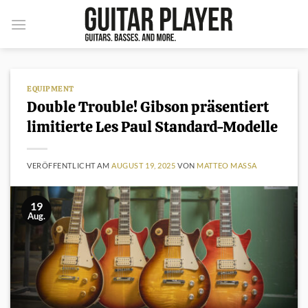
Zum
Inhalt
springen
EQUIPMENT
Double Trouble! Gibson präsentiert
limitierte Les Paul Standard-Modelle
VERÖFFENTLICHT AM
AUGUST 19, 2025
VON
MATTEO MASSA
19
Aug.