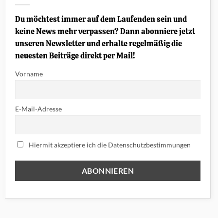
20
WITH
CHARLIE
Du möchtest immer auf dem Laufenden sein und
MUSSELWHITE
„Blues
keine News mehr verpassen? Dann abonniere jetzt
Now“
unseren Newsletter und erhalte regelmäßig die
neuesten Beiträge direkt per Mail!
Vorname
E-Mail-Adresse
Hiermit akzeptiere ich die Datenschutzbestimmungen