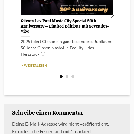
Gibson Les Paul Music City Special 50th
Epiph
Anniversary – Limited Editions mit Seventies-
Model
Vibe
Breite
2025 feiert Gibson ein ganz besonderes Jubiläum:
in Zu
50 Jahre Gibson Nashville Facility – das
Inspire
Herzstück [...]
> WEI
> WEITERLESEN
Schreibe einen Kommentar
Deine E-Mail-Adresse wird nicht veröffentlicht.
Erforderliche Felder sind mit
*
markiert