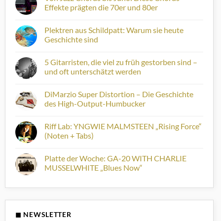
WEITERHÖREN:
Effekte prägten die 70er und 80er
Musiktipps
zur
Keine
Horizonterweiterung
Kommentare
Plektren aus Schildpatt: Warum sie heute
#5
zu
Von
Geschichte sind
Jazz
Chorus
Keine
bis
Kommentare
5 Gitarristen, die viel zu früh gestorben sind –
Juno:
zu
Diese
Plektren
und oft unterschätzt werden
Chorus-
aus
Effekte
Schildpatt:
Keine
prägten
Warum
Kommentare
DiMarzio Super Distortion – Die Geschichte
die
sie
zu
70er
heute
5
des High-Output-Humbucker
und
Geschichte
Gitarristen,
80er
sind
die
Keine
viel
Kommentare
Riff Lab: YNGWIE MALMSTEEN „Rising Force“
zu
zu
früh
DiMarzio
(Noten + Tabs)
gestorben
Super
sind
Distortion
Keine
–
–
Kommentare
Platte der Woche: GA-20 WITH CHARLIE
und
Die
zu
oft
Geschichte
Riff
MUSSELWHITE „Blues Now“
unterschätzt
des
Lab:
werden
High-
YNGWIE
Keine
Output-
MALMSTEEN
Kommentare
Humbucker
„Rising
zu
Force“
Platte
(Noten
der
+
Woche:
◼ NEWSLETTER
Tabs)
GA-