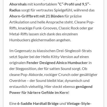
Ahornhals
mit komfortablem
“C”-Profil und 9,5″-
Radius
sorgt für vertrautes Spielgefühl, während das
Ahorn-Griffbrett mit 21 Bünden
für präzise
Artikulation und helle Ansprache steht. Cleane Pop-
Riffs, knackige Funk-Grooves, Classic Rock oder gar
Metal-Riffs lassen sich dank des einzelnen
Humbuckers gleichermaßen angehen.
Im Gegensatz zu klassischen Drei-Singlecoil-Strats
setzt Squier bei der Hello Kitty-Version auf einen
originalen
Fender Designed Alnico Humbucker
in
der Stegposition, der für satten Sound sorgt. Ob
cleane Pop-Akkorde, rockiger Crunch oder gesättigter
Overdrive – der Sound bleibt klar, dynamisch und
erstaunlich vielseitig. Hier steckt ebenso
genügend
Power für härtere Gefilde im Kern
!
Eine
6-Saddle Hardtail Bridge
und
Vintage-Style-