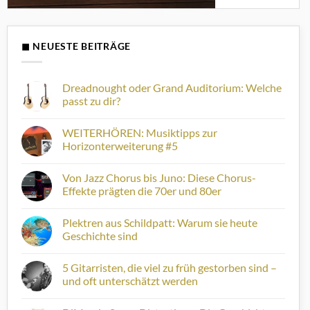
◼ NEUESTE BEITRÄGE
Dreadnought oder Grand Auditorium: Welche
passt zu dir?
Keine
Kommentare
WEITERHÖREN: Musiktipps zur
zu
Dreadnought
Horizonterweiterung #5
oder
Grand
Keine
Auditorium:
Kommentare
Von Jazz Chorus bis Juno: Diese Chorus-
Welche
zu
passt
WEITERHÖREN:
Effekte prägten die 70er und 80er
zu
Musiktipps
dir?
zur
Keine
Horizonterweiterung
Kommentare
Plektren aus Schildpatt: Warum sie heute
#5
zu
Von
Geschichte sind
Jazz
Chorus
Keine
bis
Kommentare
5 Gitarristen, die viel zu früh gestorben sind –
Juno:
zu
Diese
Plektren
und oft unterschätzt werden
Chorus-
aus
Effekte
Schildpatt:
Keine
prägten
Warum
Kommentare