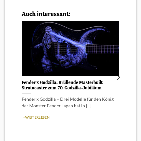
Auch interessant:
Fender x Godzilla: Brüllende Masterbuilt-
Squier
Stratocaster zum 70. Godzilla-Jubiläum
erwar
Fender x Godzilla – Drei Modelle für den König
Große
der Monster Fender Japan hat in [...]
aufgep
schick
> WEITERLESEN
> WEI