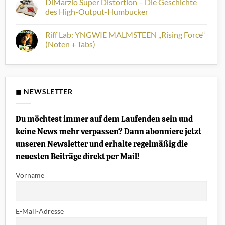
DiMarzio Super Distortion – Die Geschichte
die
sie
zu
70er
heute
5
des High-Output-Humbucker
und
Geschichte
Gitarristen,
80er
sind
die
Keine
viel
Kommentare
Riff Lab: YNGWIE MALMSTEEN „Rising Force“
zu
zu
früh
DiMarzio
(Noten + Tabs)
gestorben
Super
sind
Distortion
Keine
–
–
Kommentare
und
Die
zu
oft
Geschichte
Riff
unterschätzt
des
Lab:
werden
High-
YNGWIE
◼ NEWSLETTER
Output-
MALMSTEEN
Humbucker
„Rising
Force“
(Noten
Du möchtest immer auf dem Laufenden sein und
+
Tabs)
keine News mehr verpassen? Dann abonniere jetzt
unseren Newsletter und erhalte regelmäßig die
neuesten Beiträge direkt per Mail!
Vorname
E-Mail-Adresse