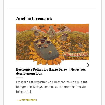
Auch interessant:
Beetronics Pollinator Hazee Delay – Neues aus
Der Ei
dem Bienenstock
Sonst
Dass die Effekttüftler von Beetronics sich mit gut
Sonsti
klingenden Delays bestens auskennen, haben sie
diese
bereits [...]
Überbli
> WEITERLESEN
> WEI