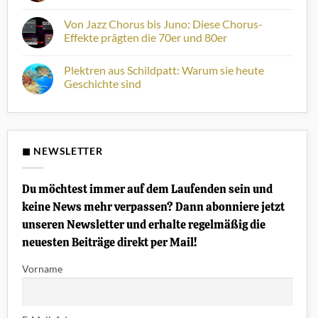
Songs
Grand
Keine
von
Auditorium:
Kommentare
Von Jazz Chorus bis Juno: Diese Chorus-
Stoppok“
Welche
zu
passt
WEITERHÖREN:
Effekte prägten die 70er und 80er
zu
Musiktipps
dir?
zur
Keine
Horizonterweiterung
Kommentare
Plektren aus Schildpatt: Warum sie heute
#5
zu
Von
Geschichte sind
Jazz
Chorus
Keine
bis
Kommentare
Juno:
zu
Diese
Plektren
Chorus-
aus
Effekte
Schildpatt:
◼ NEWSLETTER
prägten
Warum
die
sie
70er
heute
und
Geschichte
Du möchtest immer auf dem Laufenden sein und
80er
sind
keine News mehr verpassen? Dann abonniere jetzt
unseren Newsletter und erhalte regelmäßig die
neuesten Beiträge direkt per Mail!
Vorname