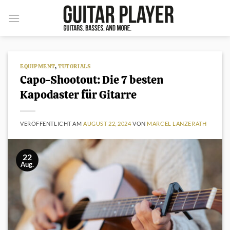
Zum
Inhalt
springen
EQUIPMENT
,
TUTORIALS
Capo-Shootout: Die 7 besten
Kapodaster für Gitarre
VERÖFFENTLICHT AM
AUGUST 22, 2024
VON
MARCEL LANZERATH
22
Aug.