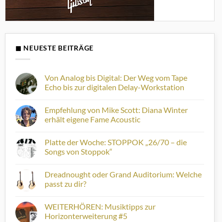
◼ NEUESTE BEITRÄGE
Von Analog bis Digital: Der Weg vom Tape
Echo bis zur digitalen Delay-Workstation
Keine
Kommentare
Empfehlung von Mike Scott: Diana Winter
zu
Von
erhält eigene Fame Acoustic
Analog
bis
Keine
Digital:
Kommentare
Platte der Woche: STOPPOK „26/70 – die
Der
zu
Weg
Empfehlung
Songs von Stoppok“
vom
von
Tape
Mike
Keine
Echo
Scott:
Kommentare
Dreadnought oder Grand Auditorium: Welche
bis
Diana
zu
zur
Winter
Platte
passt zu dir?
digitalen
erhält
der
Delay-
eigene
Woche:
Keine
Workstation
Fame
STOPPOK
Kommentare
WEITERHÖREN: Musiktipps zur
Acoustic
„26/70
zu
–
Dreadnought
Horizonterweiterung #5
die
oder