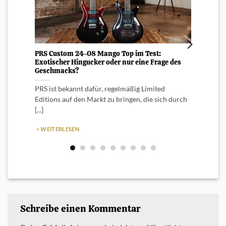
PRS Custom 24-08 Mango Top im Test:
Kein 
Exotischer Hingucker oder nur eine Frage des
Editi
Geschmacks?
Mir ge
PRS ist bekannt dafür, regelmäßig Limited
frage 
Editions auf den Markt zu bringen, die sich durch
[...]
> WEI
> WEITERLESEN
Schreibe einen Kommentar