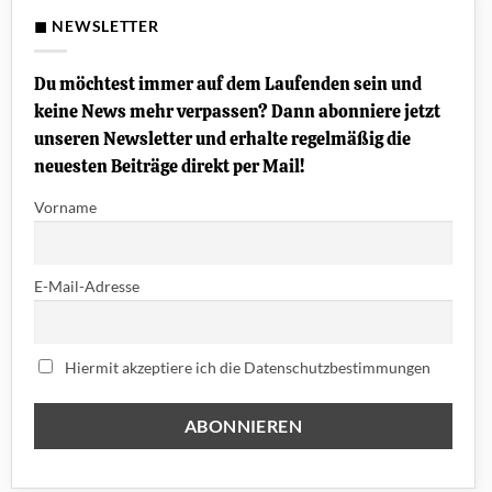
Jazz
Chorus
◼ NEWSLETTER
bis
Juno:
Diese
Chorus-
Du möchtest immer auf dem Laufenden sein und
Effekte
prägten
keine News mehr verpassen? Dann abonniere jetzt
die
70er
unseren Newsletter und erhalte regelmäßig die
und
80er
neuesten Beiträge direkt per Mail!
Vorname
E-Mail-Adresse
Hiermit akzeptiere ich die Datenschutzbestimmungen