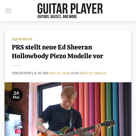
Zum
Inhalt
springen
EQUIPMENT
PRS stellt neue Ed Sheeran
Hollowbody Piezo Modelle vor
VERÖFFENTLICHT AM
MAI 24, 2026
VON
MATTEO MASSA
24
Mai