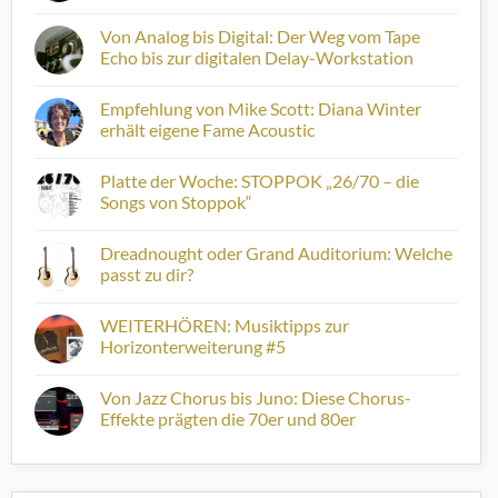
Kommentare
zu
Sound
Von Analog bis Digital: Der Weg vom Tape
Decoded:
Echo bis zur digitalen Delay-Workstation
MIKE
STERN
Keine
Kommentare
Empfehlung von Mike Scott: Diana Winter
zu
Von
erhält eigene Fame Acoustic
Analog
bis
Keine
Digital:
Kommentare
Platte der Woche: STOPPOK „26/70 – die
Der
zu
Weg
Empfehlung
Songs von Stoppok“
vom
von
Tape
Mike
Keine
Echo
Scott:
Kommentare
Dreadnought oder Grand Auditorium: Welche
bis
Diana
zu
zur
Winter
Platte
passt zu dir?
digitalen
erhält
der
Delay-
eigene
Woche:
Keine
Workstation
Fame
STOPPOK
Kommentare
WEITERHÖREN: Musiktipps zur
Acoustic
„26/70
zu
–
Dreadnought
Horizonterweiterung #5
die
oder
Songs
Grand
Keine
von
Auditorium:
Kommentare
Von Jazz Chorus bis Juno: Diese Chorus-
Stoppok“
Welche
zu
passt
WEITERHÖREN:
Effekte prägten die 70er und 80er
zu
Musiktipps
dir?
zur
Keine
Horizonterweiterung
Kommentare
#5
zu
Von