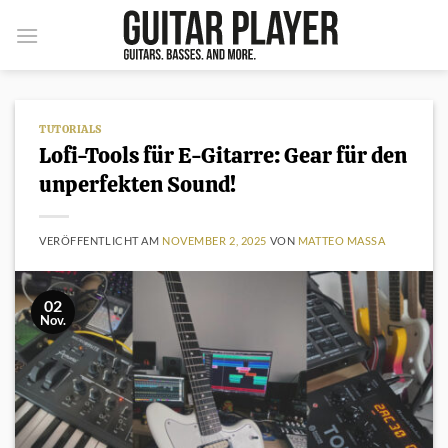
Zum
Inhalt
springen
TUTORIALS
Lofi-Tools für E-Gitarre: Gear für den
unperfekten Sound!
VERÖFFENTLICHT AM
NOVEMBER 2, 2025
VON
MATTEO MASSA
02
Nov.