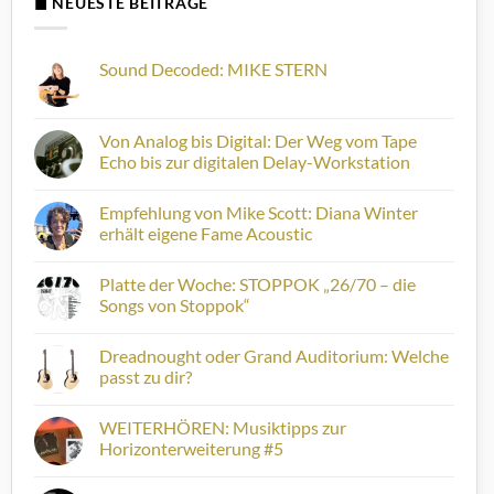
◼ NEUESTE BEITRÄGE
Sound Decoded: MIKE STERN
Keine
Kommentare
zu
Sound
Von Analog bis Digital: Der Weg vom Tape
Decoded:
Echo bis zur digitalen Delay-Workstation
MIKE
STERN
Keine
Kommentare
Empfehlung von Mike Scott: Diana Winter
zu
Von
erhält eigene Fame Acoustic
Analog
bis
Keine
Digital:
Kommentare
Platte der Woche: STOPPOK „26/70 – die
Der
zu
Weg
Empfehlung
Songs von Stoppok“
vom
von
Tape
Mike
Keine
Echo
Scott:
Kommentare
Dreadnought oder Grand Auditorium: Welche
bis
Diana
zu
zur
Winter
Platte
passt zu dir?
digitalen
erhält
der
Delay-
eigene
Woche:
Keine
Workstation
Fame
STOPPOK
Kommentare
WEITERHÖREN: Musiktipps zur
Acoustic
„26/70
zu
–
Dreadnought
Horizonterweiterung #5
die
oder
Songs
Grand
Keine
von
Auditorium:
Kommentare