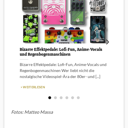
Bizarre Effektpedale: Lofi-Fun, Anime-Vocals
Von M
und Regenbogenmaschinen
für d
Bizarre Effektpedale: Lofi-Fun, Anime-Vocals und
Von M
Regenbogenmaschinen Wer liebt nicht die
du de
nostalgische Videospiel-Ära der 80er- und [...]
Punkro
> WEITERLESEN
> WEI
Fotos: Matteo Massa