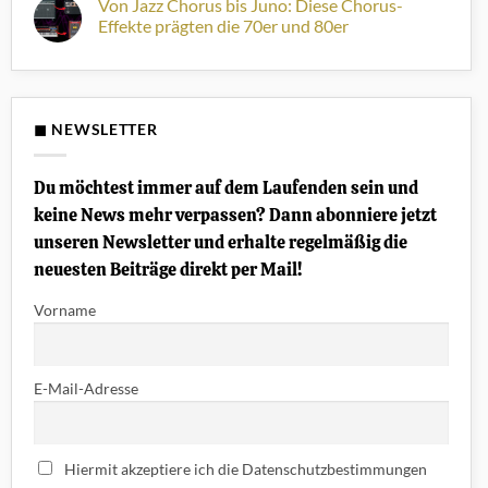
Von Jazz Chorus bis Juno: Diese Chorus-
Stoppok“
Welche
zu
passt
WEITERHÖREN:
Effekte prägten die 70er und 80er
zu
Musiktipps
dir?
zur
Keine
Horizonterweiterung
Kommentare
#5
zu
Von
Jazz
Chorus
◼ NEWSLETTER
bis
Juno:
Diese
Chorus-
Du möchtest immer auf dem Laufenden sein und
Effekte
prägten
keine News mehr verpassen? Dann abonniere jetzt
die
70er
unseren Newsletter und erhalte regelmäßig die
und
80er
neuesten Beiträge direkt per Mail!
Vorname
E-Mail-Adresse
Hiermit akzeptiere ich die Datenschutzbestimmungen