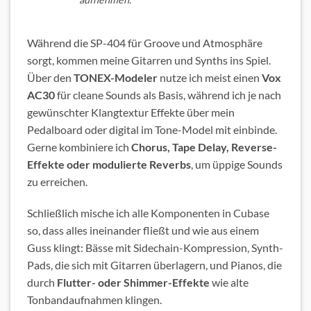
Während die SP-404 für Groove und Atmosphäre
sorgt, kommen meine Gitarren und Synths ins Spiel.
Über den
TONEX-Modeler
nutze ich meist einen
Vox
AC30
für cleane Sounds als Basis, während ich je nach
gewünschter Klangtextur Effekte über mein
Pedalboard oder digital im Tone-Model mit einbinde.
Gerne kombiniere ich
Chorus, Tape Delay, Reverse-
Effekte oder modulierte Reverbs
, um üppige Sounds
zu erreichen.
Schließlich mische ich alle Komponenten in Cubase
so, dass alles ineinander fließt und wie aus einem
Guss klingt: Bässe mit Sidechain-Kompression, Synth-
Pads, die sich mit Gitarren überlagern, und Pianos, die
durch
Flutter- oder Shimmer-Effekte
wie alte
Tonbandaufnahmen klingen.