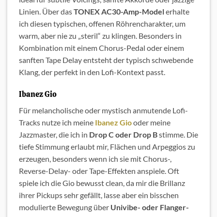
Linien. Über das
TONEX AC30-Amp-Model
erhalte
ich diesen typischen, offenen Röhrencharakter, um
warm, aber nie zu „steril“ zu klingen. Besonders in
Kombination mit einem Chorus-Pedal oder einem
sanften Tape Delay entsteht der typisch schwebende
Klang, der perfekt in den Lofi-Kontext passt.
Ibanez Gio
Für melancholische oder mystisch anmutende Lofi-
Tracks nutze ich meine
Ibanez Gio
oder meine
Jazzmaster, die ich in
Drop C oder
Drop B
stimme. Die
tiefe Stimmung erlaubt mir, Flächen und Arpeggios zu
erzeugen, besonders wenn ich sie mit Chorus-,
Reverse-Delay- oder Tape-Effekten anspiele. Oft
spiele ich die Gio bewusst clean, da mir die Brillanz
ihrer Pickups sehr gefällt, lasse aber ein bisschen
modulierte Bewegung über
Univibe- oder Flanger-