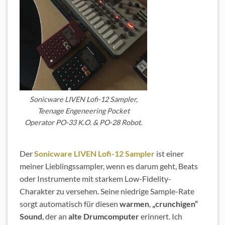
Sonicware LIVEN Lofi-12 Sampler,
Teenage Engeneering Pocket
Operator PO-33 K.O. & PO-28 Robot.
Der
Sonicware LIVEN Lofi-12 Sampler
ist einer
meiner Lieblingssampler, wenn es darum geht, Beats
oder Instrumente mit starkem Low-
Fidelity
-
Charakter zu versehen. Seine niedrige Sample-Rate
sorgt automatisch für diesen
warmen
,
„crunchigen“
Sound
, der an
alte Drumcomputer
erinnert. Ich