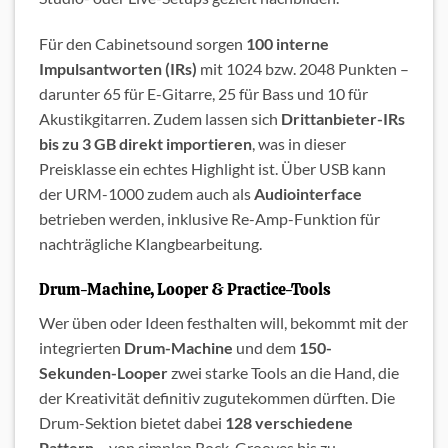
Für den Cabinetsound sorgen
100 interne
Impulsantworten (IRs)
mit 1024 bzw. 2048 Punkten –
darunter 65 für E-Gitarre, 25 für Bass und 10 für
Akustikgitarren. Zudem lassen sich
Drittanbieter-IRs
bis zu 3 GB direkt importieren
, was in dieser
Preisklasse ein echtes Highlight ist. Über USB kann
der URM-1000 zudem auch als
Audiointerface
betrieben werden, inklusive Re-Amp-Funktion für
nachträgliche Klangbearbeitung.
Drum-Machine, Looper & Practice-Tools
Wer üben oder Ideen festhalten will, bekommt mit der
integrierten
Drum-Machine
und dem
150-
Sekunden-Looper
zwei starke Tools an die Hand, die
der Kreativität definitiv zugutekommen dürften. Die
Drum-Sektion bietet dabei
128 verschiedene
Pattern
– von simplen Rock-Grooves bis zu