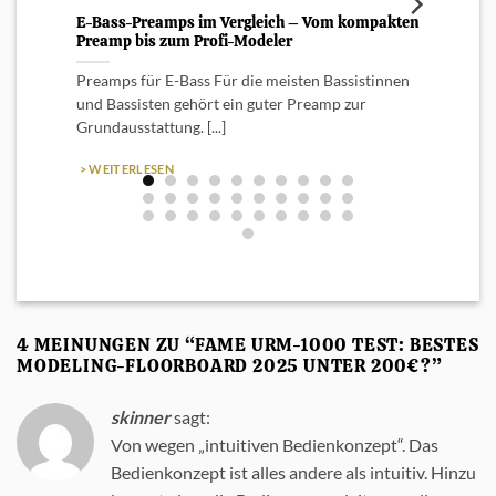
E-Bass-Preamps im Vergleich – Vom kompakten
Posit
Preamp bis zum Profi-Modeler
mit K
Preamps für E-Bass Für die meisten Bassistinnen
Posit
und Bassisten gehört ein guter Preamp zur
Combos
Grundausstattung. [...]
den n
> WEITERLESEN
> WEI
4 MEINUNGEN ZU “
FAME URM-1000 TEST: BESTES
MODELING-FLOORBOARD 2025 UNTER 200€?
”
skinner
sagt:
Von wegen „intuitiven Bedienkonzept“. Das
Bedienkonzept ist alles andere als intuitiv. Hinzu