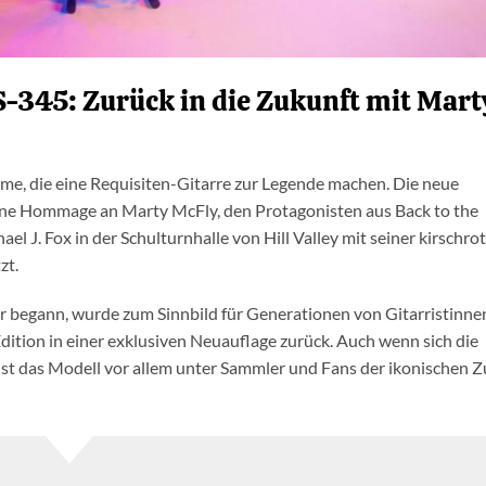
S-345: Zurück in die Zukunft mit Mart
ilme, die eine Requisiten-Gitarre zur Legende machen. Die neue
eine Hommage an Marty McFly, den Protagonisten aus Back to the
ael J. Fox in der Schulturnhalle von Hill Valley mit seiner kirschro
zt.
er begann, wurde zum Sinnbild für Generationen von Gitarristinne
Edition in einer exklusiven Neuauflage zurück. Auch wenn sich die
 ist das Modell vor allem unter Sammler und Fans der ikonischen 