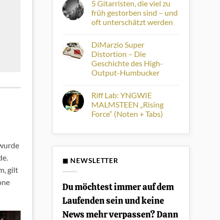
Diese
5 Gitarristen, die viel zu
zu
Chorus-
Plektren
früh gestorben sind – und
Effekte
aus
prägten
oft unterschätzt werden
Schildpatt:
die
Warum
70er
Keine
sie
und
Kommentare
heute
DiMarzio Super
zu
80er
Geschichte
5
Distortion – Die
sind
Gitarristen,
Geschichte des High-
die
viel
Output-Humbucker
zu
früh
Keine
gestorben
Kommentare
Riff Lab: YNGWIE
zu
sind
DiMarzio
–
MALMSTEEN „Rising
Super
und
Force“ (Noten + Tabs)
Distortion
oft
–
unterschätzt
Keine
Die
werden
Kommentare
Geschichte
zu
des
Riff
 wurde
High-
Lab:
Output-
YNGWIE
de.
Humbucker
◼ NEWSLETTER
MALMSTEEN
„Rising
, gilt
Force“
one
(Noten
Du möchtest immer auf dem
+
Tabs)
Laufenden sein und keine
News mehr verpassen? Dann