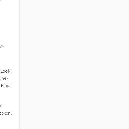
für
n Look
une-
r Fans
n
ecken.