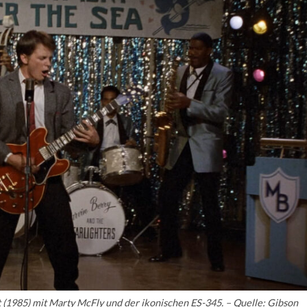
t
(1985) mit Marty McFly und der ikonischen ES-345. –
Quelle: Gibson