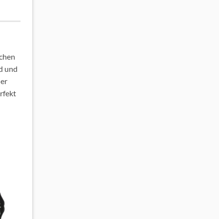
schen
nd und
ner
rfekt