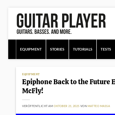
Zum
Inhalt
springen
EQUIPMENT
STORIES
TUTORIALS
TESTS
EQUIPMENT
Epiphone Back to the Future 
McFly!
VERÖFFENTLICHT AM
OKTOBER 21, 2025
VON
MATTEO MASSA