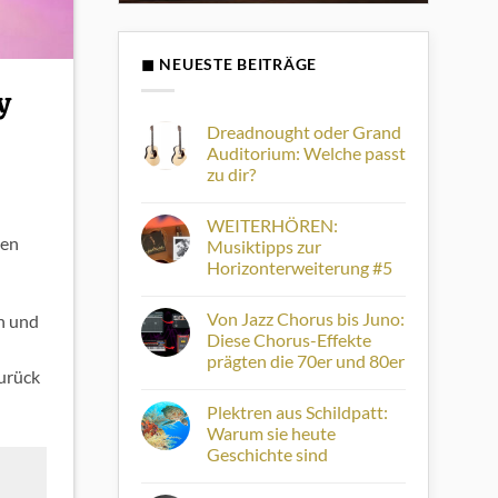
◼ NEUESTE BEITRÄGE
y
Dreadnought oder Grand
Auditorium: Welche passt
zu dir?
Keine
Kommentare
WEITERHÖREN:
zu
Dreadnought
ten
Musiktipps zur
oder
Horizonterweiterung #5
Grand
Auditorium:
Keine
Welche
Kommentare
passt
Von Jazz Chorus bis Juno:
n und
zu
zu
WEITERHÖREN:
Diese Chorus-Effekte
dir?
Musiktipps
prägten die 70er und 80er
zur
Zurück
Horizonterweiterung
Keine
#5
Kommentare
Plektren aus Schildpatt:
zu
Von
Warum sie heute
Jazz
Geschichte sind
Chorus
bis
Keine
Juno:
Kommentare