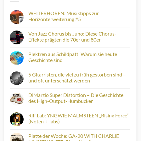
WEITERHÖREN: Musiktipps zur
Horizonterweiterung #5
Keine
Kommentare
Von Jazz Chorus bis Juno: Diese Chorus-
zu
WEITERHÖREN:
Effekte prägten die 70er und 80er
Musiktipps
zur
Keine
Horizonterweiterung
Kommentare
Plektren aus Schildpatt: Warum sie heute
#5
zu
Von
Geschichte sind
Jazz
Chorus
Keine
bis
Kommentare
5 Gitarristen, die viel zu früh gestorben sind –
Juno:
zu
Diese
Plektren
und oft unterschätzt werden
Chorus-
aus
Effekte
Schildpatt:
Keine
prägten
Warum
Kommentare
DiMarzio Super Distortion – Die Geschichte
die
sie
zu
70er
heute
5
des High-Output-Humbucker
und
Geschichte
Gitarristen,
80er
sind
die
Keine
viel
Kommentare
Riff Lab: YNGWIE MALMSTEEN „Rising Force“
zu
zu
früh
DiMarzio
(Noten + Tabs)
gestorben
Super
sind
Distortion
Keine
–
–
Kommentare
Platte der Woche: GA-20 WITH CHARLIE
und
Die
zu
oft
Geschichte
Riff