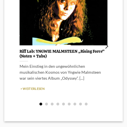
Riff Lab: YNGWIE MALMSTEEN „Rising Force“
Kapoda
(Noten + Tabs)
Nahezu
Mein Einstieg in den ungewöhnlichen
möcht
musikalischen Kosmos von Yngwie Malmsteen
begleit
war sein viertes Album „Odyssey“. [...]
> WEI
> WEITERLESEN