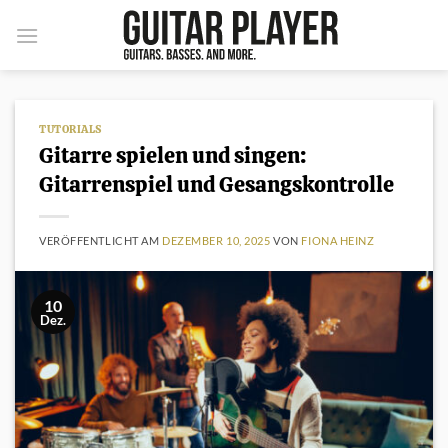
Zum
Inhalt
springen
TUTORIALS
Gitarre spielen und singen:
Gitarrenspiel und Gesangskontrolle
VERÖFFENTLICHT AM
DEZEMBER 10, 2025
VON
FIONA HEINZ
10
Dez.