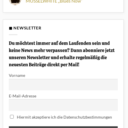
MUSSELWHITE „Blues Now“
unterschätzt
des
Lab:
werden
High-
YNGWIE
Keine
Output-
MALMSTEEN
Kommentare
Humbucker
„Rising
zu
Force“
Platte
(Noten
der
+
Woche:
◼ NEWSLETTER
Tabs)
GA-
20
WITH
CHARLIE
Du möchtest immer auf dem Laufenden sein und
MUSSELWHITE
„Blues
keine News mehr verpassen? Dann abonniere jetzt
Now“
unseren Newsletter und erhalte regelmäßig die
neuesten Beiträge direkt per Mail!
Vorname
E-Mail-Adresse
Hiermit akzeptiere ich die Datenschutzbestimmungen