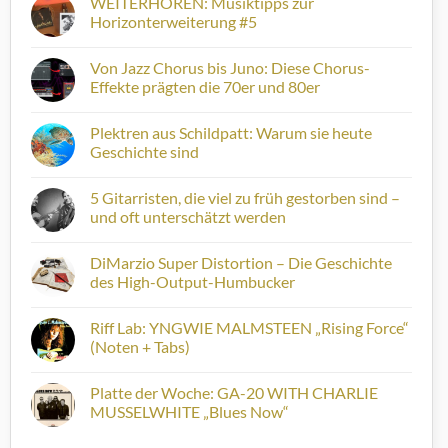
WEITERHÖREN: Musiktipps zur
Horizonterweiterung #5
Keine
Kommentare
Von Jazz Chorus bis Juno: Diese Chorus-
zu
WEITERHÖREN:
Effekte prägten die 70er und 80er
Musiktipps
zur
Keine
Horizonterweiterung
Kommentare
Plektren aus Schildpatt: Warum sie heute
#5
zu
Von
Geschichte sind
Jazz
Chorus
Keine
bis
Kommentare
5 Gitarristen, die viel zu früh gestorben sind –
Juno:
zu
Diese
Plektren
und oft unterschätzt werden
Chorus-
aus
Effekte
Schildpatt:
Keine
prägten
Warum
Kommentare
DiMarzio Super Distortion – Die Geschichte
die
sie
zu
70er
heute
5
des High-Output-Humbucker
und
Geschichte
Gitarristen,
80er
sind
die
Keine
viel
Kommentare
Riff Lab: YNGWIE MALMSTEEN „Rising Force“
zu
zu
früh
DiMarzio
(Noten + Tabs)
gestorben
Super
sind
Distortion
Keine
–
–
Kommentare
Platte der Woche: GA-20 WITH CHARLIE
und
Die
zu
oft
Geschichte
Riff
MUSSELWHITE „Blues Now“
unterschätzt
des
Lab:
werden
High-
YNGWIE
Keine
Output-
MALMSTEEN
Kommentare