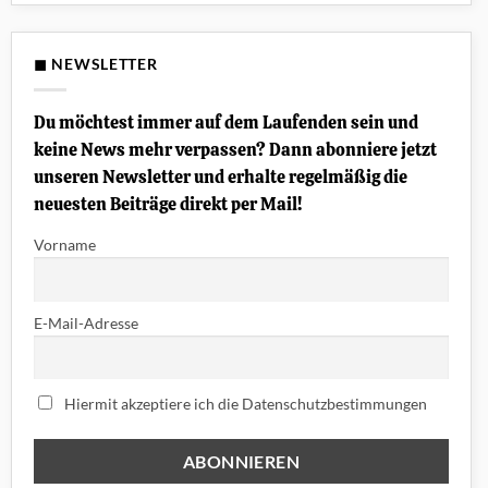
Humbucker
„Rising
zu
Force“
Platte
(Noten
der
+
Woche:
◼ NEWSLETTER
Tabs)
GA-
20
WITH
CHARLIE
Du möchtest immer auf dem Laufenden sein und
MUSSELWHITE
„Blues
keine News mehr verpassen? Dann abonniere jetzt
Now“
unseren Newsletter und erhalte regelmäßig die
neuesten Beiträge direkt per Mail!
Vorname
E-Mail-Adresse
Hiermit akzeptiere ich die Datenschutzbestimmungen