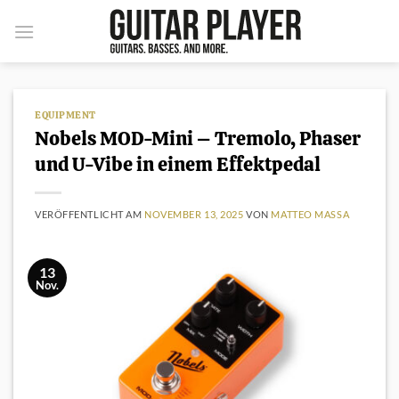
Zum
Inhalt
springen
EQUIPMENT
Nobels MOD-Mini – Tremolo, Phaser
und U-Vibe in einem Effektpedal
VERÖFFENTLICHT AM
NOVEMBER 13, 2025
VON
MATTEO MASSA
13
Nov.