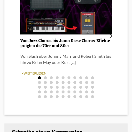
Von Jazz Chorus bis Juno: Diese Chorus-Effekte
Crazy 
prägten die 70er und 80er
Feder
Von Slash über Johnny Marr und Robert Smith bis
Federh
hin zu Brian May oder Kurt [...]
die we
durch i
> WEITERLESEN
> WEI