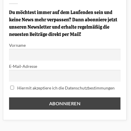
Juno:
Diese
Chorus-
Du möchtest immer auf dem Laufenden sein und
Effekte
prägten
keine News mehr verpassen? Dann abonniere jetzt
die
70er
unseren Newsletter und erhalte regelmäßig die
und
80er
neuesten Beiträge direkt per Mail!
Vorname
E-Mail-Adresse
Hiermit akzeptiere ich die Datenschutzbestimmungen