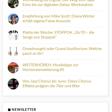
Decoded:
Echo bis zur digitalen Delay-Workstation
MIKE
STERN
Keine
Kommentare
Empfehlung von Mike Scott: Diana Winter
zu
Von
erhält eigene Fame Acoustic
Analog
bis
Keine
Digital:
Kommentare
Platte der Woche: STOPPOK „26/70 – die
Der
zu
Weg
Empfehlung
Songs von Stoppok“
vom
von
Tape
Mike
Keine
Echo
Scott:
Kommentare
Dreadnought oder Grand Auditorium: Welche
bis
Diana
zu
zur
Winter
Platte
passt zu dir?
digitalen
erhält
der
Delay-
eigene
Woche:
Keine
Workstation
Fame
STOPPOK
Kommentare
WEITERHÖREN: Musiktipps zur
Acoustic
„26/70
zu
–
Dreadnought
Horizonterweiterung #5
die
oder
Songs
Grand
Keine
von
Auditorium:
Kommentare
Von Jazz Chorus bis Juno: Diese Chorus-
Stoppok“
Welche
zu
passt
WEITERHÖREN:
Effekte prägten die 70er und 80er
zu
Musiktipps
dir?
zur
Keine
Horizonterweiterung
Kommentare
#5
zu
Von
Jazz
Chorus
◼ NEWSLETTER
bis