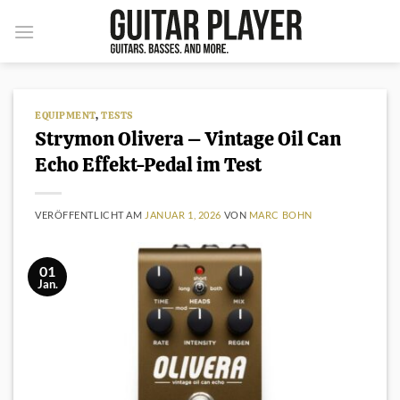
Zum
Inhalt
springen
EQUIPMENT
,
TESTS
Strymon Olivera – Vintage Oil Can
Echo Effekt-Pedal im Test
VERÖFFENTLICHT AM
JANUAR 1, 2026
VON
MARC BOHN
01
Jan.