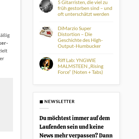
Diese
5 Gitarristen, die viel zu
zu
Chorus-
Plektren
früh gestorben sind – und
Effekte
aus
prägten
oft unterschätzt werden
Schildpatt:
die
Warum
70er
Keine
sie
und
Kommentare
heute
DiMarzio Super
zu
80er
Geschichte
5
Distortion – Die
mäßig
sind
Gitarristen,
Geschichte des High-
die
er-
viel
Output-Humbucker
zu
zielt
früh
Keine
gestorben
Kommentare
er
Riff Lab: YNGWIE
zu
sind
DiMarzio
–
MALMSTEEN „Rising
Super
und
Force“ (Noten + Tabs)
Distortion
oft
–
unterschätzt
Keine
Die
werden
Kommentare
Geschichte
zu
des
Riff
High-
Lab:
Output-
YNGWIE
Humbucker
◼ NEWSLETTER
MALMSTEEN
„Rising
Force“
(Noten
Du möchtest immer auf dem
+
Tabs)
Laufenden sein und keine
News mehr verpassen? Dann