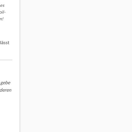
 es
il-
n!
lässt
 gebe
nderen