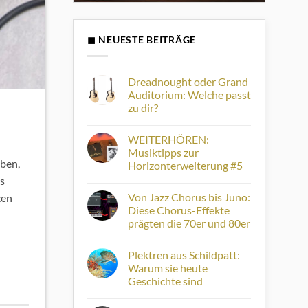
◼ NEUESTE BEITRÄGE
Dreadnought oder Grand
Auditorium: Welche passt
zu dir?
Keine
Kommentare
WEITERHÖREN:
zu
Dreadnought
Musiktipps zur
oder
ben,
Horizonterweiterung #5
Grand
Auditorium:
s
Keine
Welche
Kommentare
passt
Von Jazz Chorus bis Juno:
zen
zu
zu
WEITERHÖREN:
Diese Chorus-Effekte
dir?
Musiktipps
prägten die 70er und 80er
zur
Horizonterweiterung
Keine
#5
Kommentare
Plektren aus Schildpatt:
zu
Von
Warum sie heute
Jazz
Geschichte sind
Chorus
bis
Keine
Juno:
Kommentare