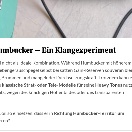
 Humbucker – Ein Klangexperiment
ll nicht als ideale Kombination. Während Humbucker mit höherem
bengeräuschpegel selbst bei satten Gain-Reserven souverän blei
en, Brummen und mangelnder Durchsetzungskraft. Trotzdem kann e
e
klassische Strat- oder Tele-Modelle
für seine
Heavy Tones
nut
ents, wegen des knackigen Höhenbildes oder des transparenten
Coil so einsetzen, dass er in Richtung
Humbucker-Territorium
eren?