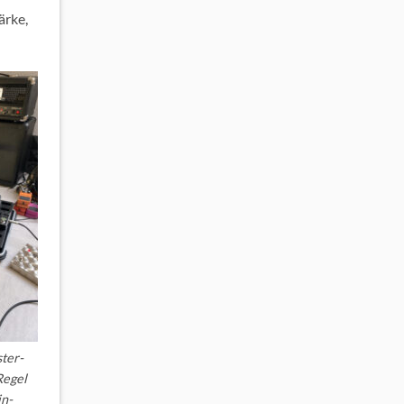
ärke,
ster-
Regel
in-