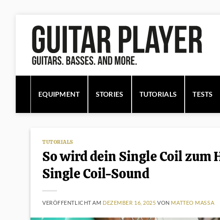
Zum
Inhalt
springen
EQUIPMENT
STORIES
TUTORIALS
TESTS
TUTORIALS
So wird dein Single Coil zum 
Single Coil-Sound
VERÖFFENTLICHT AM
DEZEMBER 16, 2025
VON
MATTEO MASSA