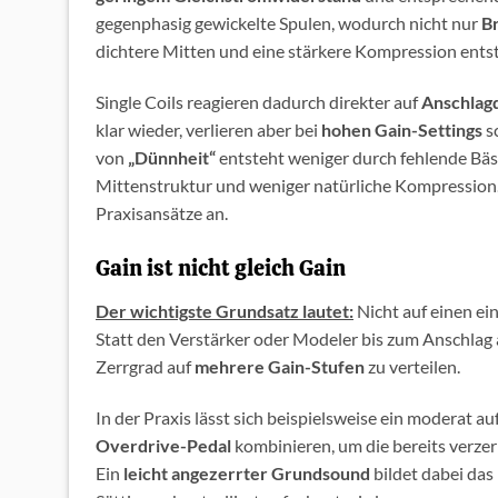
gegenphasig gewickelte Spulen, wodurch nicht nur
B
dichtere Mitten und eine stärkere Kompression ents
Single Coils reagieren dadurch direkter auf
Anschlag
klar wieder, verlieren aber bei
hohen Gain-Settings
sc
von
„Dünnheit“
entsteht weniger durch fehlende Bäs
Mittenstruktur und weniger natürliche Kompression.
Praxisansätze an.
Gain ist nicht gleich Gain
Der wichtigste Grundsatz lautet:
Nicht auf einen ei
Statt den Verstärker oder Modeler bis zum Anschlag 
Zerrgrad auf
mehrere Gain-Stufen
zu verteilen.
In der Praxis lässt sich beispielsweise ein moderat a
Overdrive-Pedal
kombinieren, um die bereits verzer
Ein
leicht angezerrter Grundsound
bildet dabei da